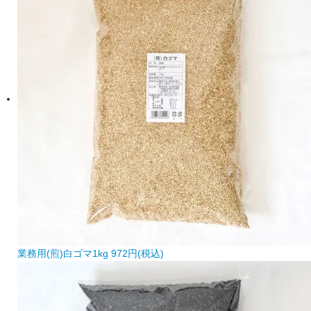
業務用(煎)白ゴマ1kg
972円(税込)